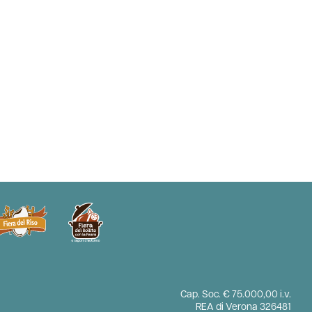
Cap. Soc. € 75.000,00 i.v.
REA di Verona 326481